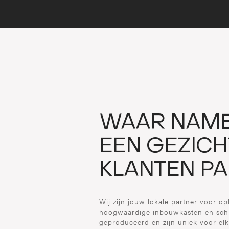
WAAR NAM
EEN GEZICH
KLANTEN P
Wij zijn jouw lokale partner voor 
hoogwaardige inbouwkasten en sch
geproduceerd en zijn uniek voor elk