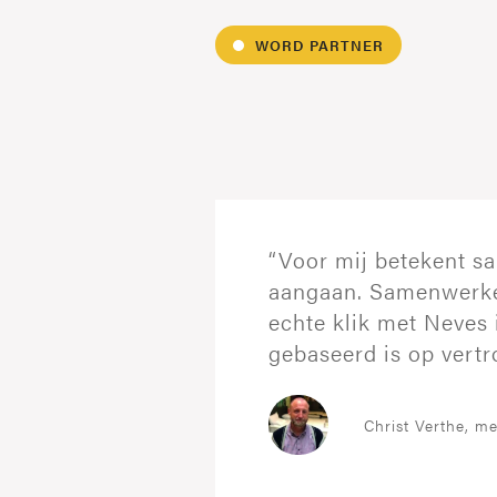
WORD PARTNER
DOWNLOAD
DOWNLOAD
ONZE BROCH
DE NEVES GA
“Voor mij betekent s
aangaan. Samenwerke
echte klik met Neves i
gebaseerd is op vert
Last Name
Last Name
*
*
Christ Verthe, m
Email
Email
*
*