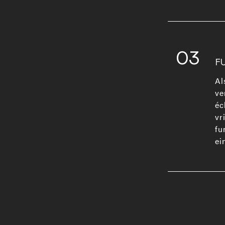
03
F
Al
ve
éc
vr
fu
ei