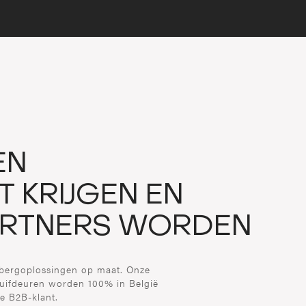
EN
T KRIJGEN EN
ARTNERS WORDEN
opbergoplossingen op maat. Onze
uifdeuren worden 100% in België
e B2B-klant.