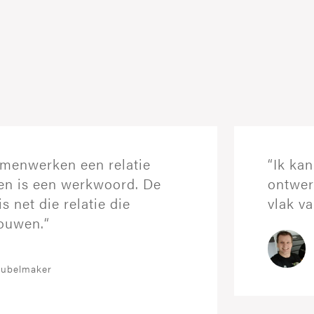
URE
ZET
amenwerken een relatie
“Ik kan
n is een werkwoord. De
ontwer
s net die relatie die
vlak va
rouwen.“
First Name
First Name
*
*
eubelmaker
Phone
Phone