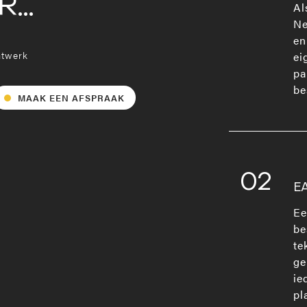
...
Al
Ne
en
atwerk
ei
pa
be
MAAK EEN AFSPRAAK
02
E
Ee
be
te
ge
ie
pl