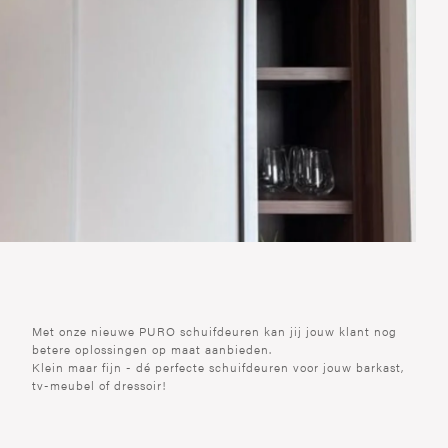
Met onze nieuwe PURO schuifdeuren kan jij jouw klant nog
betere oplossingen op maat aanbieden.
Klein maar fijn - dé perfecte schuifdeuren voor jouw barkast,
tv-meubel of dressoir!