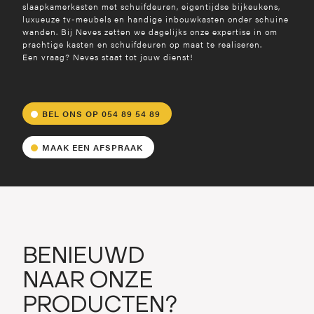
slaapkamerkasten met schuifdeuren, eigentijdse bijkeukens,
luxueuze tv-meubels en handige inbouwkasten onder schuine
Nieuwsbrief
Privacybeleid
*
wanden. Bij Neves zetten we dagelijks onze expertise in om
Ik wil me inschrijven voor de
privacybeleid
Ik accepteer het
van
prachtige kasten en schuifdeuren op maat te realiseren.
nieuwsbrief
Neves.
Een vraag? Neves staat tot jouw dienst!
Privacybeleid
*
Nieuwsbrief
privacybeleid
Ik accepteer het
Ik wil me inschrijven voor de
van
Neves.
nieuwsbrief
BEL ONS OP 054 89 54 89
NU DOWNLOADEN
NU DOWNLOADEN
MAAK EEN AFSPRAAK
BENIEUWD
NAAR ONZE
PRODUCTEN?