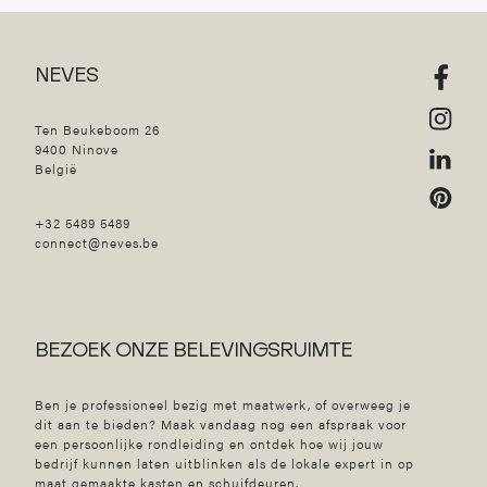
NEVES
Ten Beukeboom 26
9400 Ninove
België
+32 5489 5489
connect@neves.be
BEZOEK ONZE BELEVINGSRUIMTE
Ben je professioneel bezig met maatwerk, of overweeg je
dit aan te bieden? Maak vandaag nog een afspraak voor
een persoonlijke rondleiding en ontdek hoe wij jouw
bedrijf kunnen laten uitblinken als de lokale expert in op
maat gemaakte kasten en schuifdeuren.