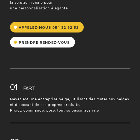
Nieuwsbrief
Nieuwsbrief
la solution idéale pour
une personnalisation élégante
Je souhaite m'abonner à la lettre
Je souhaite m'abonner à la lettre
d'information
d'information
Privacy Policy
Privacy Policy
*
*
APPELEZ-NOUS 054 32 92 52
privacy policy
privacy policy
J'accepte le
J'accepte le
de Neves.
de Neves.
PRENDRE RENDEZ-VOUS
NU DOWNLOADEN
NU DOWNLOADEN
01
FAST
Neves est une entreprise belge, utilisant des matériaux belges
et disposant de ses propres produits.
Projet, commande, pose, tout se passe très vite